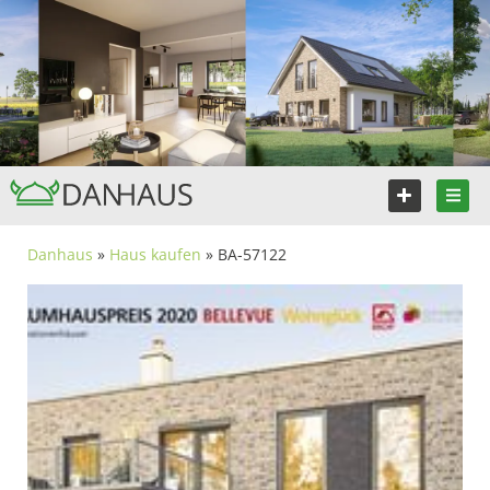
Danhaus
»
Haus kaufen
» BA-57122