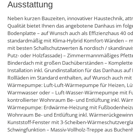
Ausstattung
Neben kurzen Bauzeiten, innovativer Haustechnik, att
Qualität bietet Ihnen das angebotene Danhaus im fol
Bodenplatte – auf Wunsch auch als Effizienzhaus 40 ode
standardmäßig mit Klima-Hybrid Komfort-Wänden – m
mit besten Schallschutzwerten & nordisch / skandinavi
Putz- oder Holzfassade) – Zimmermannmäßiges Pfett
Binderdach mit großen Dachüberständen – Komplette E
Installation inkl. Grundinstallation für das Danhaus au
Rollläden im Standard enthalten, auf Wunsch auch mit 
Wärmepumpe: Luft-Luft-Wärmepumpe für Heizen, Lüft
Warmwasser oder – Luft-Wasser-Wärmepumpe mit Fuß
kontrollierter Wohnraum Be- und Entlüftung inkl. Wä
Wärmepumpe: Erdwärme-Heizung mit Fußbodenheizung,
Wohnraum Be- und Entlüftung inkl. Wärmerückgewinnu
Kunststoff-Fenster mit 3-Scheiben-Wärmeschutzvergla
Schwingfunktion – Massiv-Vollholz-Treppe aus Buchenh