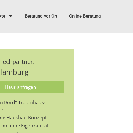
kte
Beratung vor Ort
Online-Beratung
prechpartner:
Hamburg
Haus anfragen
 an Bord“ Traumhaus-
ie
-One Hausbau-Konzept
eim ohne Eigenkapital