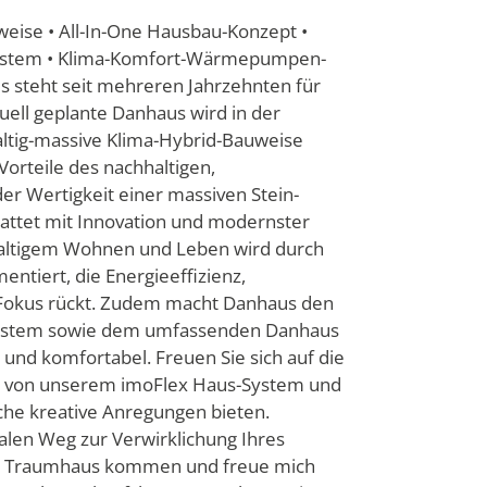
weise • All-In-One Hausbau-Konzept •
-System • Klima-Komfort-Wärmepumpen-
s steht seit mehreren Jahrzehnten für
uell geplante Danhaus wird in der
altig-massive Klima-Hybrid-Bauweise
Vorteile des nachhaltigen,
der Wertigkeit einer massiven Stein-
tattet mit Innovation und modernster
haltigem Wohnen und Leben wird durch
ntiert, die Energieeffizienz,
Fokus rückt. Zudem macht Danhaus den
 System sowie dem umfassenden Danhaus
 und komfortabel. Freuen Sie sich auf die
tzt von unserem imoFlex Haus-System und
che kreative Anregungen bieten.
alen Weg zur Verwirklichung Ihres
rem Traumhaus kommen und freue mich