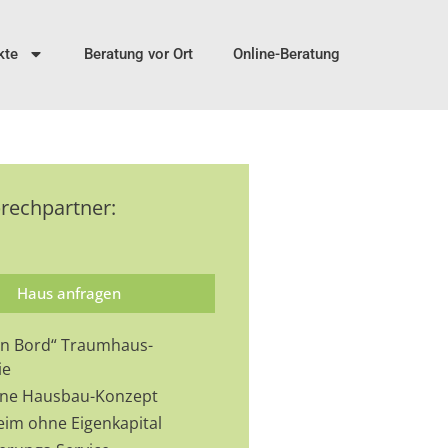
kte
Beratung vor Ort
Online-Beratung
prechpartner:
Haus anfragen
 an Bord“ Traumhaus-
ie
-One Hausbau-Konzept
eim ohne Eigenkapital