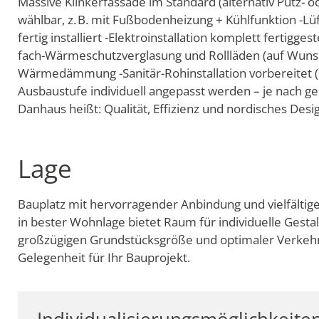
Massive Klinkerfassade im Standard (alternativ Putz- o
wählbar, z. B. mit Fußbodenheizung + Kühlfunktion 
fertig installiert -Elektroinstallation komplett fertigg
fach-Wärmeschutzverglasung und Rollläden (auf Wunsch
Wärmedämmung -Sanitär-Rohinstallation vorbereitet (
Ausbaustufe individuell angepasst werden – je nach ge
Danhaus heißt: Qualität, Effizienz und nordisches Desig
Lage
Bauplatz mit hervorragender Anbindung und vielfältig
in bester Wohnlage bietet Raum für individuelle Gesta
großzügigen Grundstücksgröße und optimaler Verkehrs
Gelegenheit für Ihr Bauprojekt.
Individualisierungsmöglichkeite