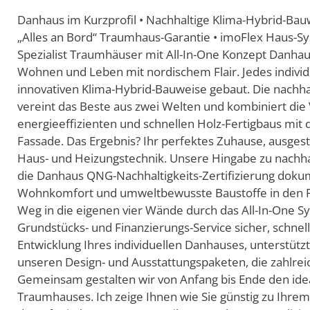
Danhaus im Kurzprofil • Nachhaltige Klima-Hybrid-Bau
„Alles an Bord“ Traumhaus-Garantie • imoFlex Haus
Spezialist Traumhäuser mit All-In-One Konzept Danhau
Wohnen und Leben mit nordischem Flair. Jedes individ
innovativen Klima-Hybrid-Bauweise gebaut. Die nachh
vereint das Beste aus zwei Welten und kombiniert die 
energieeffizienten und schnellen Holz-Fertigbaus mit 
Fassade. Das Ergebnis? Ihr perfektes Zuhause, ausges
Haus- und Heizungstechnik. Unsere Hingabe zu nach
die Danhaus QNG-Nachhaltigkeits-Zertifizierung dokume
Wohnkomfort und umweltbewusste Baustoffe in den 
Weg in die eigenen vier Wände durch das All-In-One
Grundstücks- und Finanzierungs-Service sicher, schnell
Entwicklung Ihres individuellen Danhauses, unterstü
unseren Design- und Ausstattungspaketen, die zahlrei
Gemeinsam gestalten wir von Anfang bis Ende den ide
Traumhauses. Ich zeige Ihnen wie Sie günstig zu Ih