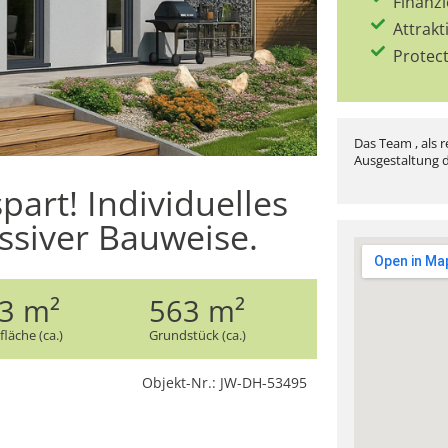
Finanz
Attrakt
Protec
Das Team , als r
Ausgestaltung d
spart! Individuelles
siver Bauweise.
3 m²
563 m²
läche (ca.)
Grundstück (ca.)
Objekt-Nr.: JW-DH-53495