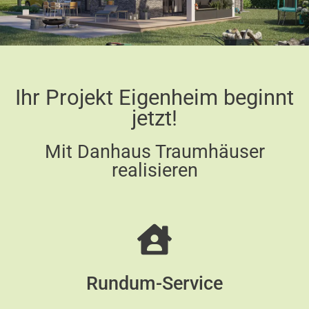
Ihr Projekt Eigenheim beginnt
Danhaus-Events
jetzt!
Wir laden Sie herzlich ein zu einem unserer spannenden
Events in Ihrer Nähe!
Mit Danhaus Traumhäuser
realisieren
Rundum-Service