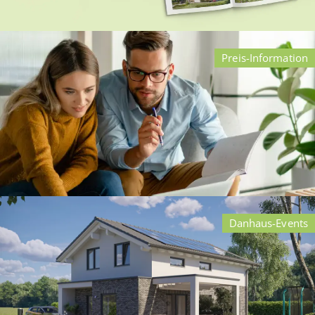
Preis-Information
Die Danhaus Bau- und
Leistungsbeschreibung
Damit Ihr Danhaus genau so wird, wie Sie es sich
wünschen!
Danhaus-Events
Was kostet eigentlich ein Danhaus?
Transparente Baukosten und transparente Leistungen.
Für dieses Versprechen steht das Danhaus All-in-One
Konzept.