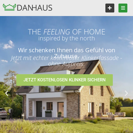
THE
FEELING
OF HOME
inspired by the north
Wir schenken Ihnen das Gefühl von
Zuhause.
Jetzt mit echter kostenloser Klinkerfassade -
ohne Aufpreis.
JETZT KOSTENLOSEN KLINKER SICHERN