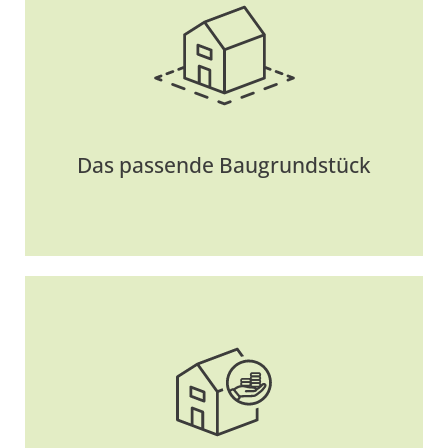
Ein Traumhaus steht und fällt mit dem
passenden Grundstück. Mit Hilfe unserer
umfangreichen Datenbank und regionalen
Vernetzung haben wir Zugang zu exklusiven
Bauplätzen – oft, bevor sie regional bekannt
Weitere Informationen
werden.
Das passende Baugrundstück
Von staatlichen Förderprogrammen bis hin zu
individuellen Finanzierungslösungen - wir
stehen an Ihrer Seite, um die perfekte