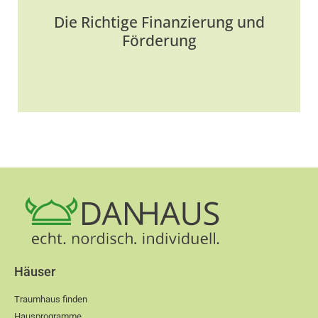
Finanzierungs- und Förderoption für Ihr
Traumhaus zu finden und gemeinsam mit Ihnen
Die Richtige Finanzierung und
Weitere Informationen
zu realisieren.
Förderung
Häuser
Traumhaus finden
Hausprogramme