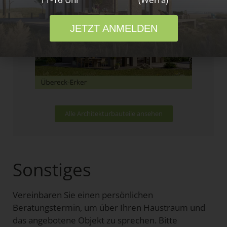
JETZT ANMELDEN
Alle Architekturbauteile ansehen
Sonstiges
Vereinbaren Sie einen persönlichen
Beratungstermin, um über Ihren Haustraum und
das angebotene Objekt zu sprechen. Bitte