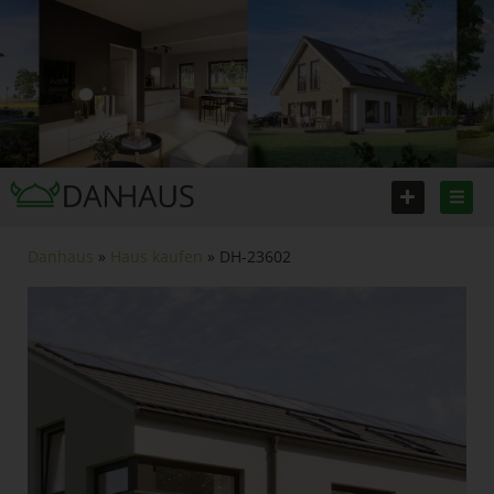
Danhaus
»
Haus kaufen
» DH-23602