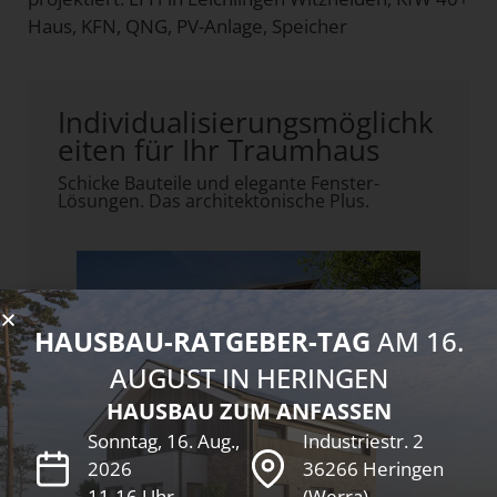
Haus, KFN, QNG, PV-Anlage, Speicher
Individualisierungsmöglichk
eiten für Ihr Traumhaus
Schicke Bauteile und elegante Fenster-
Lösungen. Das architektonische Plus.
HAUSBAU-RATGEBER-TAG
AM 16.
AUGUST IN HERINGEN
HAUSBAU ZUM ANFASSEN
Sonntag, 16. Aug.,
Industriestr. 2
2026
36266 Heringen
11-16 Uhr
(Werra)