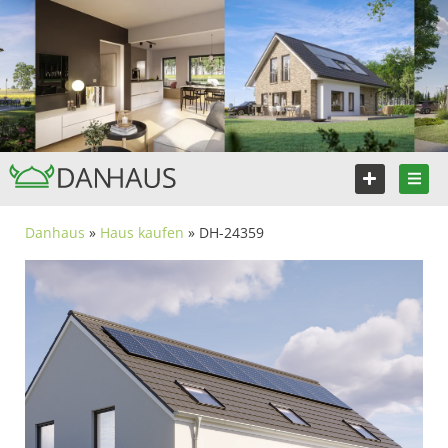
Danhaus
»
Haus kaufen
» DH-24359