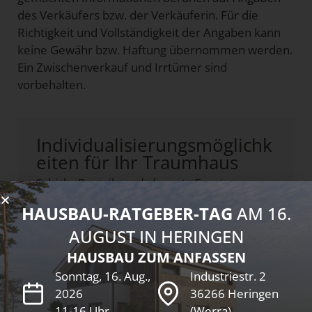
des Verkäufers bzw. der Verkäuferin. Für die
Richtigkeit und Vollständigkeit der Angaben kann
keine Gewähr bzw. Haftung übernommen werden.
Ein Zwischenverkauf und Irrtümer sind
vorbehalten.
Individualisierungsmöglichk
eiten für Ihr Traumhaus
Schicke Bauteile und elegante Fenster-
Lösungen. Das architektonische Plus.
HAUSBAU-RATGEBER-TAG
AM 16.
AUGUST IN HERINGEN
HAUSBAU ZUM ANFASSEN
Sonntag, 16. Aug.,
Industriestr. 2
2026
36266 Heringen
11-16 Uhr
(Werra)