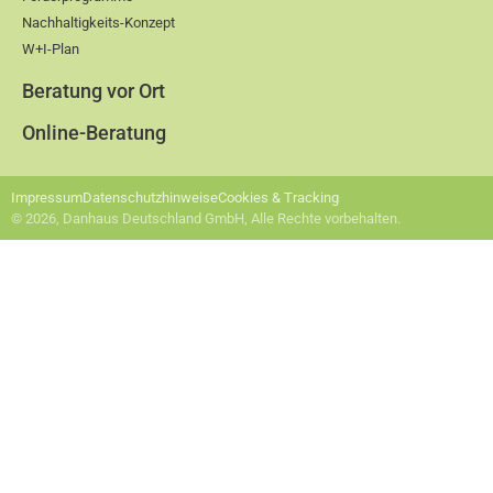
Nachhaltigkeits-Konzept
W+I-Plan
Beratung vor Ort
Online-Beratung
Impressum
Datenschutzhinweise
Cookies & Tracking
© 2026, Danhaus Deutschland GmbH, Alle Rechte vorbehalten.