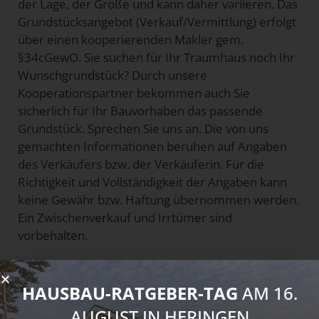
der Lage, der Größe und kann daher variieren. Das
Grundstücksangebot (Verkauf/Vermittlung) erfolgt
über einen kooperierenden Makler gem.
§34cGewO. Sie suchen für Ihr Traumhaus noch Ihr
Wunschgrundstück? Durch unsere
Kooperationspartner bekommen auch Sie
sicherlich für Ihr Bauvorhaben das passende
Grundstück. Sprechen Sie uns an. Die von uns
gemachten Informationen beruhen auf Angaben
des Verkäufers bzw. der Verkäuferin. Für die
Richtigkeit und Vollständigkeit der Angaben kann
keine Gewähr bzw. Haftung übernommen werden.
Ein Zwischenverkauf und Irrtümer sind
vorbehalten.
HAUSBAU-RATGEBER-TAG
AM 16.
Individualisierungsmöglichk
eiten für Ihr Traumhaus
AUGUST IN HERINGEN