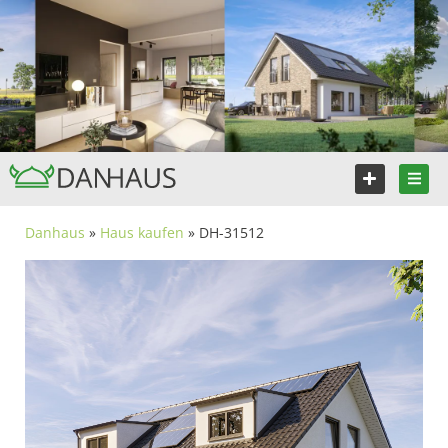
Danhaus
»
Haus kaufen
» DH-31512