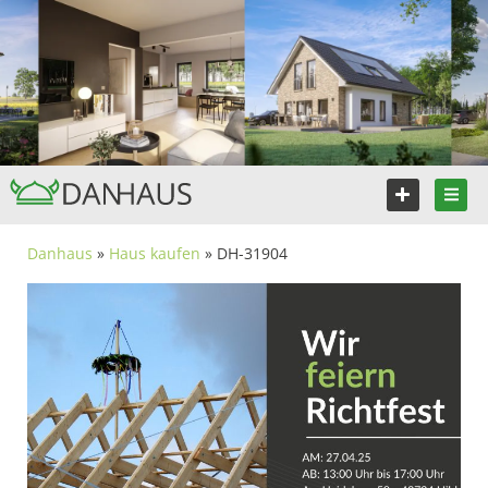
Danhaus
»
Haus kaufen
» DH-31904