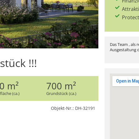
Finanz
Attrakt
Protec
Das Team , als r
Ausgestaltung d
tück !!!
0 m²
700 m²
läche (ca.)
Grundstück (ca.)
Objekt-Nr.: DH-32191