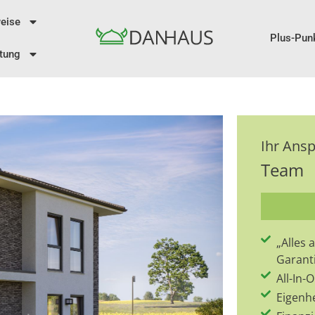
eise
Plus-Pun
tung
Ihr Ans
Team
„Alles
Garant
All-In
Eigenh