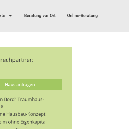
kte
Beratung vor Ort
Online-Beratung
prechpartner:
Haus anfragen
 an Bord“ Traumhaus-
ie
-One Hausbau-Konzept
eim ohne Eigenkapital