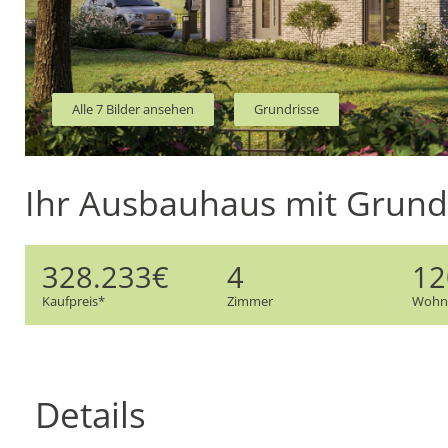
Alle 7 Bilder ansehen
Grundrisse
Ihr Ausbauhaus mit Grunds
328.233€
4
12
Kaufpreis*
Zimmer
Wohnf
Details