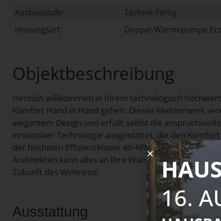
Ausbaustufe:
Technik-Fertig
Heizungsart:
Doppel-Wärmepumpe Ec
Objektbeschreibung
Herzlich willkommen in Ihrem technologisch hochwert
Komfort Hand in Hand gehen. Dieses Meisterwerk ver
elegantem Design und erfüllt selbst die anspruchsvol
innovativer Technologie ausgestattet, die den Komfor
der höchsten Effizienzklasse 40-KFN+QNG gebaut. Bei 
Architekten kann alles an Ihre Wünsche, Bedürfnisse u
HAUS
Zukunft des Wohnens!
16. 
Ausstattung