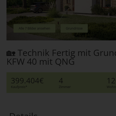
Alle 7 Bilder ansehen
Grundrisse
🏡 Technik Fertig mit Gru
KFW 40 mit QNG
399.404€
4
12
Kaufpreis*
Zimmer
Wohnf