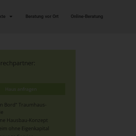
kte
Beratung vor Ort
Online-Beratung
prechpartner:
Haus anfragen
 an Bord“ Traumhaus-
ie
-One Hausbau-Konzept
eim ohne Eigenkapital