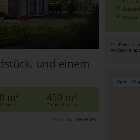
Finanz
Attrakt
Protec
Das Team , als r
Ausgestaltung d
ndstück. und einem
0 m²
450 m²
läche (ca.)
Grundstück (ca.)
Objekt-Nr.: DH-35766