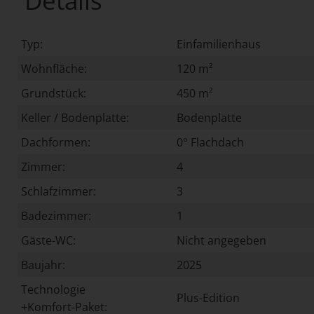
Details
Typ:
Einfamilienhaus
Wohnfläche:
120 m²
Grundstück:
450 m²
Keller / Bodenplatte:
Bodenplatte
Dachformen:
0° Flachdach
Zimmer:
4
Schlafzimmer:
3
Badezimmer:
1
Gäste-WC:
Nicht angegeben
Baujahr:
2025
Technologie
Plus-Edition
+Komfort-Paket: