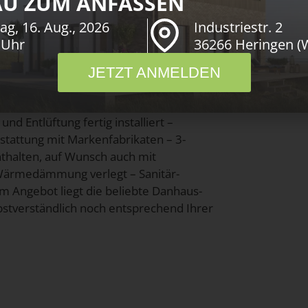
U ZUM ANFASSEN
nt und ist perfekt auf die Anforderungen
ag, 16. Aug., 2026
Industriestr. 2
ungspläne, eine besondere
 Uhr
36266 Heringen (
 werden im Detail geprüft und
 standardmäßig über: – massive
JETZT ANMELDEN
 mit Holz- oder Putzfassade lieferbar –
 – auf Wunsch auch mit Fußbodenheizung
nd Entlüftung fertig installiert –
usstattung mit Markenfabrikaten – 3-
thalten, auf Wunsch auch mit
 Wärmedämmung verlegt – Sanitär-
em Angebot liegt die beliebte Danhaus-
bstverständlich noch entsprechend Ihrer