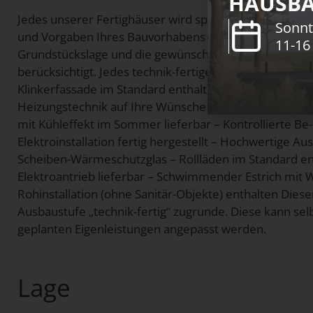
HAUSBA
Jedes unserer Fertighäuser wird speziell für Sie gepla
Sonnt
und Vorgaben Ihres Bauvorhabens angepasst – Bebau
11-16
Grundstückslage und die gewünschten Eigenleistungen
berücksichtigt. Jedes technik-fertige Danhaus verfügt
Klinkerfassade im Standard enthalten, auf Wunsch auch
Heizungstechnik auf Ihre Wünsche hin konfigurierbar
mit Kühleffekt im Sommer lieferbar – Kontrollierte Be- u
Elektroinstallation fertig hergestellt – Hochwertige A
Scheiben-Wärmeschutzglas – Rollläden im Standard en
Elektroantrieb lieferbar – Schwimmender Estrich mit
Rohinstallation (ohne Sanitär-Objekte) enthalten Dies
Ausbaustufe „technik-fertig“ zugrunde. Diese kann sel
geplanten Eigenleistungen angepasst werden.
Lage