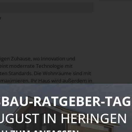
o
igen Zuhause, wo Innovation und
eint modernste Technologie mit
lsten Standards. Die Wohnräume sind mit
t maximieren. Ihr Haus wird außerdem in
der individuellen Planung mit unseren
nd Details angepasst werden. Das ist die
BAU-RATGEBER-TAG
AUGUST IN HERINGEN