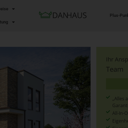
eise
Plus-Pun
tung
Ihr Ans
Team
„Alles
Garant
All-In
Eigenh