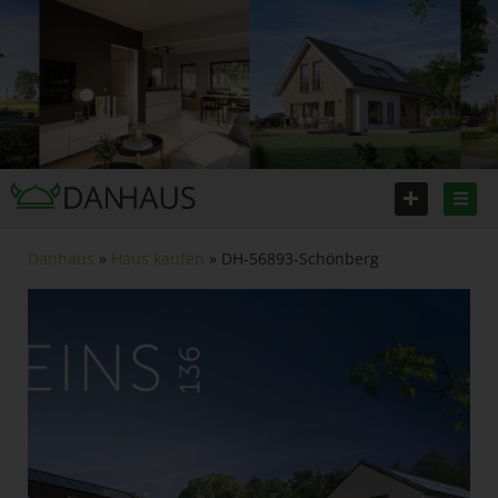
Danhaus
»
Haus kaufen
» DH-56893-Schönberg