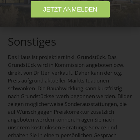
Alle Architekturbauteile ansehen
JETZT ANMELDEN
Sonstiges
Das Haus ist projektiert inkl. Grundstück. Das
Grundstück wird in Kommission angeboten bzw.
direkt von Dritten verkauft. Daher kann der o.g.
Preis aufgrund aktueller Marktsituationen
schwanken. Die Bauabwicklung kann kurzfristig
nach Grundstückserwerb begonnen werden. Bilder
zeigen möglicherweise Sonderausstattungen, die
auf Wunsch gegen Preiskorrektur zusätzlich
angeboten werden können. Fragen Sie nach
unserem kostenlosen Beratungs-Service und
erhalten Sie in einem persönlichen Gespräch