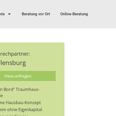
kte
Beratung vor Ort
Online-Beratung
prechpartner:
lensburg
Haus anfragen
 an Bord“ Traumhaus-
ie
-One Hausbau-Konzept
eim ohne Eigenkapital