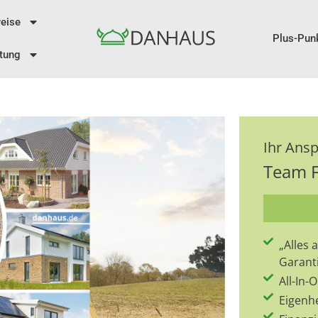
eise
Plus-Pun
tung
Ihr Ans
Team F
„Alles
Garant
All-In
Eigenh