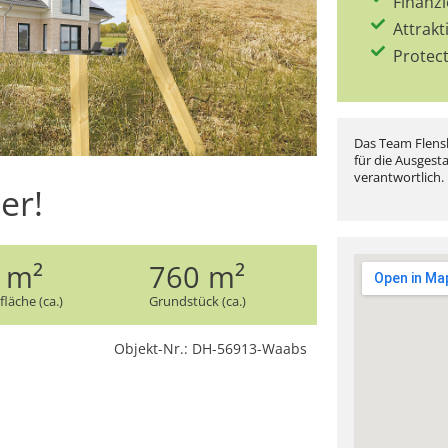
Finanz
Attrakt
Protec
Das Team Flensb
für die Ausgest
verantwortlich.
er!
 m²
760 m²
läche (ca.)
Grundstück (ca.)
Objekt-Nr.: DH-56913-Waabs