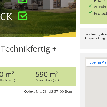
Finanz
Attrakt
Protec
Das Team , als r
Ausgestaltung d
Technikfertig +
0 m²
590 m²
läche (ca.)
Grundstück (ca.)
Objekt-Nr.: DH-US-57100-Bonn