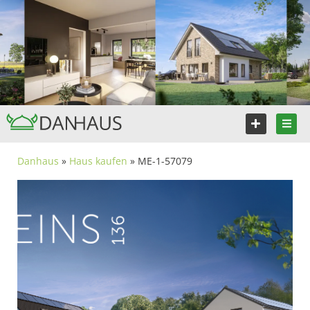
Danhaus
»
Haus kaufen
» ME-1-57079